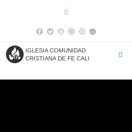
Ir
al
Above
contenido
Header
IGLESIA COMUNIDAD
Me
CRISTIANA DE FE CALI
prin